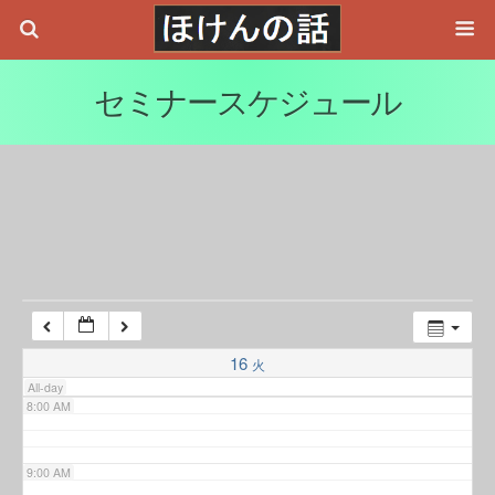
2:00 AM
3:00 AM
セミナースケジュール
4:00 AM
5:00 AM
6:00 AM
7:00 AM
16
火
All-day
8:00 AM
9:00 AM