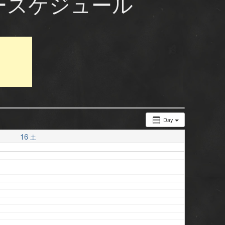
ースケジュール
Day
16
土