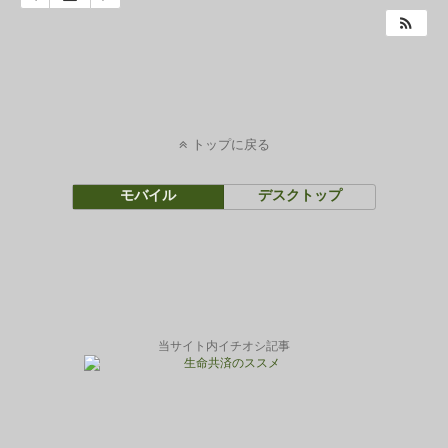
トップに戻る
モバイル
デスクトップ
当サイト内イチオシ記事