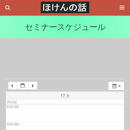
2:00 AM
3:00 AM
セミナースケジュール
4:00 AM
5:00 AM
6:00 AM
7:00 AM
17
月
All-day
8:00 AM
9:00 AM