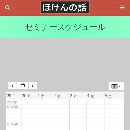
2:00 AM
3:00 AM
セミナースケジュール
4:00 AM
5:00 AM
6:00 AM
7:00 AM
29
30
1
2
3
4
5
日
月
火
水
木
金
土
All-day
8:00 AM
9:00 AM