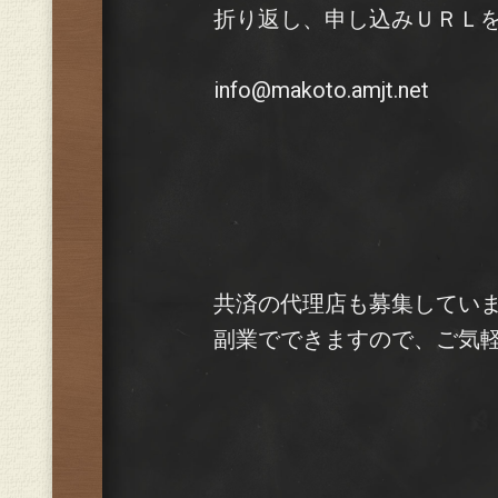
折り返し、申し込みＵＲＬ
info@makoto.amjt.net
共済の代理店も募集してい
副業でできますので、ご気