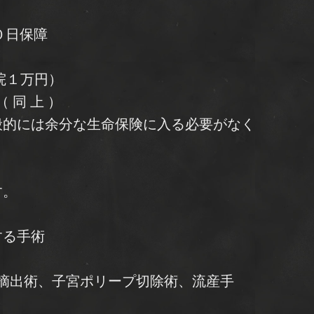
０日保障
院１万円）
 同 上 ）
般的には余分な生命保険に入る必要がなく
す。
する手術
筋腫摘出術、子宮ポリープ切除術、流産手