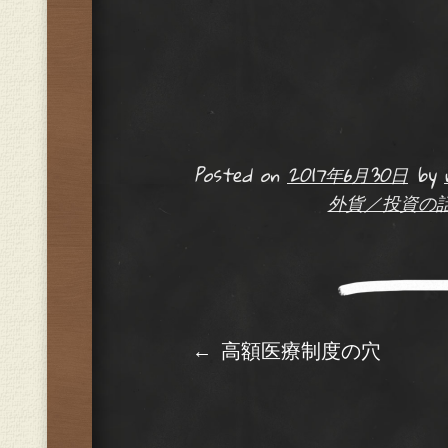
Posted on
2017年6月30日
by
外貨／投資の
Post navig
←
高額医療制度の穴