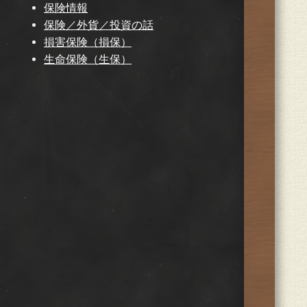
保険情報
保険／外貨／投資の話
損害保険（損保）
生命保険（生保）