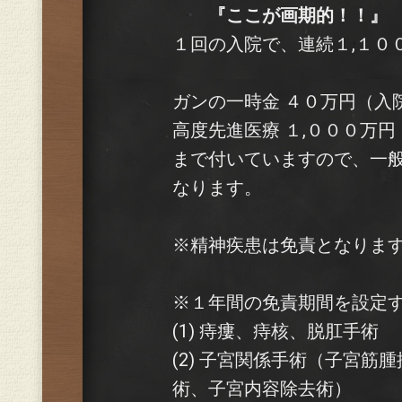
『ここが画期的！！』
１回の入院で、連続１,１０
ガンの一時金 ４０万円（入
高度先進医療 １,０００万円（
まで付いていますので、一
なります。
※精神疾患は免責となりま
※１年間の免責期間を設定
(1) 痔瘻、痔核、脱肛手術
(2) 子宮関係手術（子宮
術、子宮内容除去術）