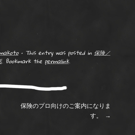
makoto
•
This entry was posted in
保険／
話
. Bookmark the
permalink
.
ation
保険のプロ向けのご案内になりま
す。
→