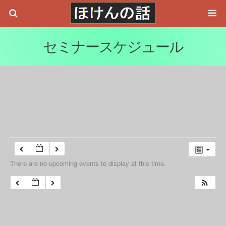
セミナースケジュール
There are no upcoming events to display at this time.